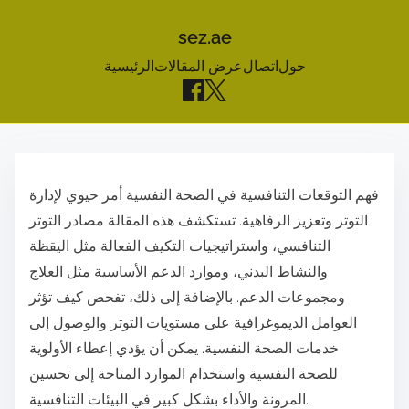
sez.ae
حول
اتصال
عرض المقالات
الرئيسية
S
k
فهم التوقعات التنافسية في الصحة النفسية أمر حيوي لإدارة
i
التوتر وتعزيز الرفاهية. تستكشف هذه المقالة مصادر التوتر
p
التنافسي، واستراتيجيات التكيف الفعالة مثل اليقظة
t
والنشاط البدني، وموارد الدعم الأساسية مثل العلاج
o
ومجموعات الدعم. بالإضافة إلى ذلك، تفحص كيف تؤثر
c
العوامل الديموغرافية على مستويات التوتر والوصول إلى
o
خدمات الصحة النفسية. يمكن أن يؤدي إعطاء الأولوية
n
للصحة النفسية واستخدام الموارد المتاحة إلى تحسين
t
المرونة والأداء بشكل كبير في البيئات التنافسية.