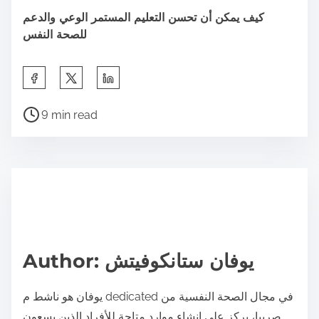
كيف يمكن أن تحسن التعليم المستمر الوعي والدعم
للصحة النفس
S
h
P
a
9 min read
o
r
s
e
t
t
r
h
e
i
a
s
d
p
Author: يوفان ستانكوفيتش
t
o
i
s
يوفان هو ناشط م dedicated في مجال الصحة النفسية من
m
t
صربيا، يركز على إنشاء موارد متاحة للأفراد الذين يسعون