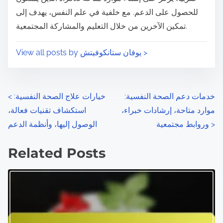
e
o
للحصول على الدعم. مع خلفية في علم النفس، يهدف إلى
n
تمكين الآخرين من خلال التعليم والمشاركة المجتمعية.
:
View all posts by يوفان ستانكوفيتش >
P
خدمات دعم الصحة النفسية:
خيارات علاج الصحة النفسية:
<
موارد متاحة، إرشادات خبراء،
استكشاف تقنيات فعالة،
o
>
وروابط مجتمعية
الوصول إليها، وأنظمة الدعم
s
Related Posts
t
s
n
a