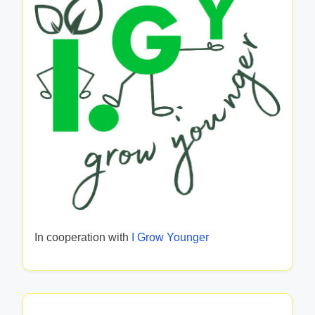
ج
ث
ت
ر
م
ع
ع
ل
ى
ا
ل
ص
ح
ة
ا
ل
In cooperation with
I Grow Younger
ن
ف
س
ي