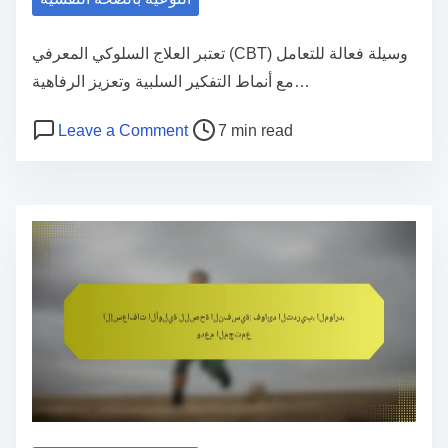
ظ
ة
تعتبر العلاج السلوكي المعرفي (CBT) وسيلة فعالة للتعامل
ا
مع أنماط التفكير السلبية وتعزيز الرفاهية…
ل
P
o
Leave a Comment
7 min read
ذ
o
n
ه
ا
s
ن
ل
t
ي
ع
r
ة
ل
e
:
ا
a
ا
ج
d
ل
ا
t
ف
ل
i
و
س
m
ا
ل
e
ئ