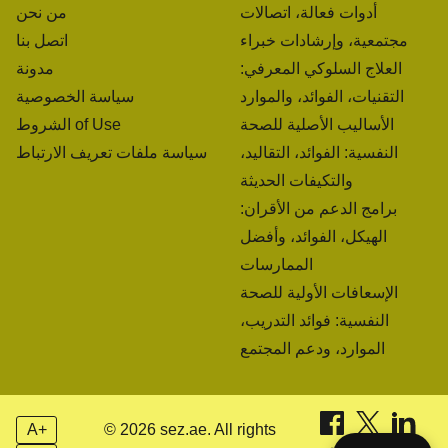
أدوات فعالة، اتصالات
من نحن
مجتمعية، وإرشادات خبراء
اتصل بنا
العلاج السلوكي المعرفي:
مدونة
التقنيات، الفوائد، والموارد
سياسة الخصوصية
الأساليب الأصلية للصحة
الشروط of Use
النفسية: الفوائد، التقاليد،
سياسة ملفات تعريف الارتباط
والتكيفات الحديثة
برامج الدعم من الأقران:
الهيكل، الفوائد، وأفضل
الممارسات
الإسعافات الأولية للصحة
النفسية: فوائد التدريب،
الموارد، ودعم المجتمع
A+
© 2026 sez.ae. All rights