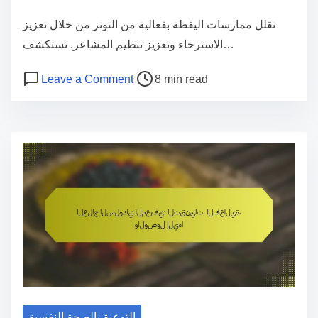
e
تقلل ممارسات اليقظة بفعالية من التوتر من خلال تعزيز
n
الاسترخاء وتعزيز تنظيم المشاعر. تستكشف…
t
P
o
Leave a Comment
8 min read
o
n
م
s
م
t
ا
r
ر
e
س
a
ا
d
ت
t
ا
i
ل
m
ي
e
ق
التوعية بالصحة النفسية