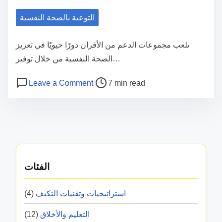
ا
e
ي
ا
ل
التوعية بالصحة النفسية
ا
ر
أ
ت
د
و
تلعب مجموعات الدعم من الأقران دورًا حيويًا في تعزيز
،
ل
ل
الصحة النفسية من خلال توفير…
ا
ت
ي
ل
P
o
خ
Leave a Comment
7 min read
ة
ف
o
n
ف
ل
ع
م
s
ي
ل
ا
ج
t
ف
ص
ل
م
r
ا
ح
ي
و
e
ل
ة
ة
ع
a
ت
الفئات
ا
،
ا
d
و
ل
و
ت
t
ت
استراتيجيات وتقنيات التكيف
(4)
ن
ا
ا
i
ر
ف
ل
التعليم والأخلاق
(12)
ل
m