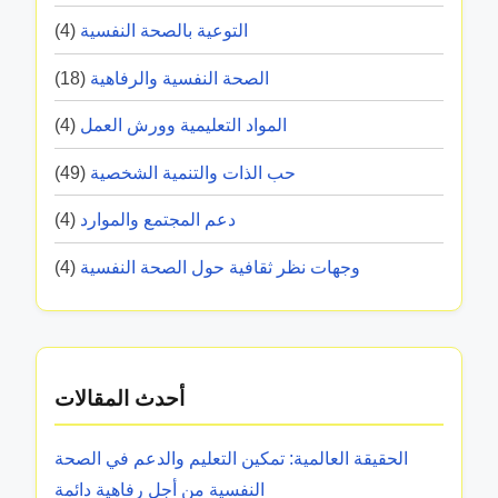
س
و
د
e
التوعية بالصحة النفسية
(4)
ي
ص
ع
ة
و
الصحة النفسية والرفاهية
(18)
م
:
ل
م
المواد التعليمية وورش العمل
(4)
ف
إ
ن
و
ل
حب الذات والتنمية الشخصية
(49)
ا
ا
ي
ل
دعم المجتمع والموارد
(4)
ئ
ه
أ
د
ا
وجهات نظر ثقافية حول الصحة النفسية
(4)
ق
ا
ر
ل
ا
ت
ن
د
أحدث المقالات
:
ر
ا
ي
الحقيقة العالمية: تمكين التعليم والدعم في الصحة
ل
ب
النفسية من أجل رفاهية دائمة
أ