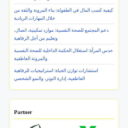
،
ه
ا
كيفية كسب المال في الطفولة: بناء المرونة والثقة من
م
ل
خلال المهارات الريادية
ي
م
ة
دعم المجتمع للصحة النفسية: موارد تمكينية، اتصال،
و
،
وتعليم من أجل الرفاهية
ا
ا
ر
حدس المرأة: استغلال الحكمة الداخلية للصحة النفسية
ل
د
والمرونة العاطفية
ه
،
ي
استشارات توازن الحياة: استراتيجيات للرفاهية
و
ك
العاطفية، إدارة التوتر، والنمو الشخصي
د
ل
ع
،
م
و
ا
ا
Partner
ل
ل
م
أ