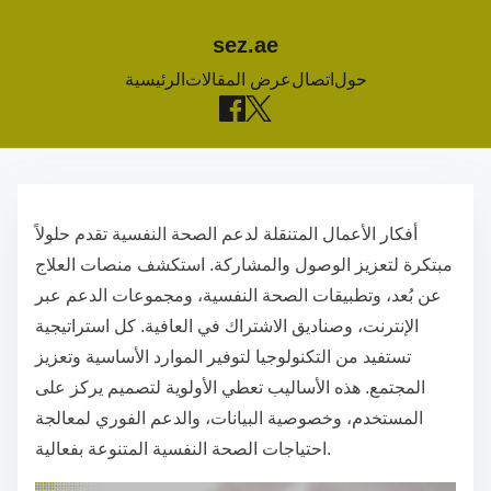
sez.ae
حول
اتصال
عرض المقالات
الرئيسية
S
k
أفكار الأعمال المتنقلة لدعم الصحة النفسية تقدم حلولاً
i
مبتكرة لتعزيز الوصول والمشاركة. استكشف منصات العلاج
p
عن بُعد، وتطبيقات الصحة النفسية، ومجموعات الدعم عبر
t
الإنترنت، وصناديق الاشتراك في العافية. كل استراتيجية
o
تستفيد من التكنولوجيا لتوفير الموارد الأساسية وتعزيز
c
المجتمع. هذه الأساليب تعطي الأولوية لتصميم يركز على
o
المستخدم، وخصوصية البيانات، والدعم الفوري لمعالجة
n
احتياجات الصحة النفسية المتنوعة بفعالية.
t