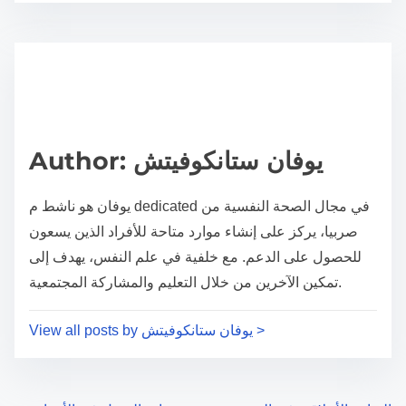
r
s
e
t
t
r
h
e
i
a
s
d
p
Author: يوفان ستانكوفيتش
t
o
i
s
يوفان هو ناشط م dedicated في مجال الصحة النفسية من
m
t
صربيا، يركز على إنشاء موارد متاحة للأفراد الذين يسعون
e
o
للحصول على الدعم. مع خلفية في علم النفس، يهدف إلى
n
تمكين الآخرين من خلال التعليم والمشاركة المجتمعية.
:
View all posts by يوفان ستانكوفيتش >