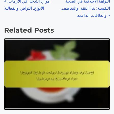
P
النزاهة الأخلاقية في الصحة
موارد التدخل في الأزمات:
<
النفسية: بناء الثقة، والتعاطف،
الأنواع، التوافر، والفعالية
o
>
والعلاقات الداعمة
s
Related Posts
t
s
n
a
v
i
g
a