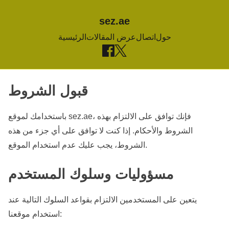
sez.ae
حول
اتصال
عرض المقالات
الرئيسية
قبول الشروط
S
k
i
باستخدامك لموقع sez.ae، فإنك توافق على الالتزام بهذه
p
الشروط والأحكام. إذا كنت لا توافق على أي جزء من هذه
t
الشروط، يجب عليك عدم استخدام الموقع.
o
مسؤوليات وسلوك المستخدم
c
o
يتعين على المستخدمين الالتزام بقواعد السلوك التالية عند
n
استخدام موقعنا:
t