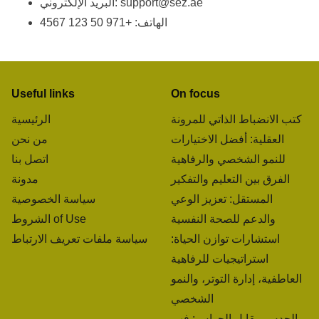
support@sez.ae
البريد الإلكتروني:
الهاتف: +971 50 123 4567
Useful links
On focus
كتب الانضباط الذاتي للمرونة
الرئيسية
العقلية: أفضل الاختيارات
من نحن
للنمو الشخصي والرفاهية
اتصل بنا
الفرق بين التعليم والتفكير
مدونة
المستقل: تعزيز الوعي
سياسة الخصوصية
والدعم للصحة النفسية
الشروط of Use
استشارات توازن الحياة:
سياسة ملفات تعريف الارتباط
استراتيجيات للرفاهية
العاطفية، إدارة التوتر، والنمو
الشخصي
الحدس مقابل الحواس: فهم